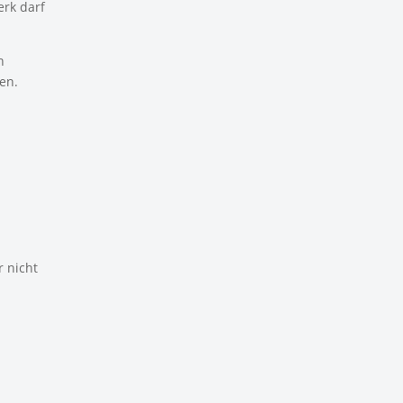
rk darf
n
en.
r nicht