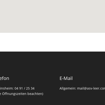
efon
E-Mail
insheim: 04 91 / 25 34
Allgemein: mail@asv-leer.c
te Öffnungszeiten beachten)