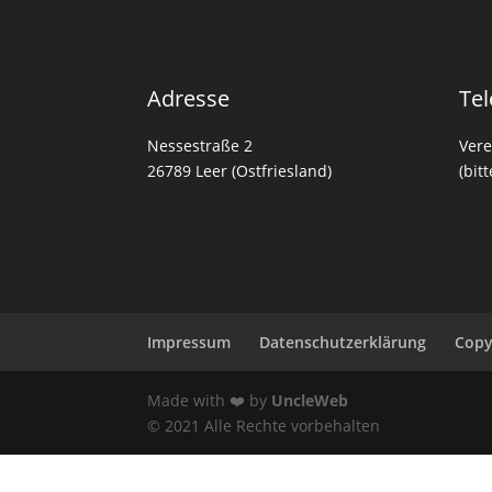
Adresse
Tel
Nessestraße 2
Vere
26789 Leer (Ostfriesland)
(bit
Impressum
Datenschutzerklärung
Copy
Made with ❤️ by
UncleWeb
© 2021 Alle Rechte vorbehalten