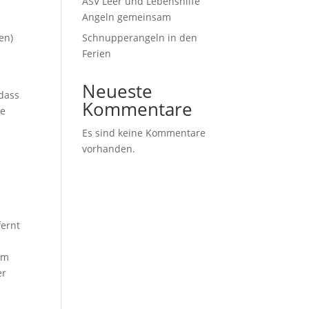
ASV Leer und Lebenshilfe
Angeln gemeinsam
en)
Schnupperangeln in den
Ferien
g
Neueste
 dass
Kommentare
ie
Es sind keine Kommentare
vorhanden.
fernt
am
er