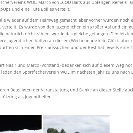
ischervereins WOL, Marco von „COD Baits aus Uplengen-Remels“ 
pUps und eine Tüte Boilies verteilt.
lle wieder auf dem Heimweg gemacht, aber vorher wurden noch e
. verteilt. Es wurde von den jugendlichen ein großer Aal und ein g
e natürlich nicht zählen, wurde das gleiche gefangen. Den letzte
sere Jugendlichen hatten an diesem Wochenende kein Glück, aber 
durften sich einen Preis aussuchen und der Rest hat jeweils eine 
art Nasir und Marco (Vorstand) bedanken sich auf diesem Weg no
 laden den Sportfischerverein WOL im nächsten Jahr zu uns nach 
eren Beteiligten der Veranstaltung und Danke an dieser Stelle auc
rstützung als Jugendhelfer.