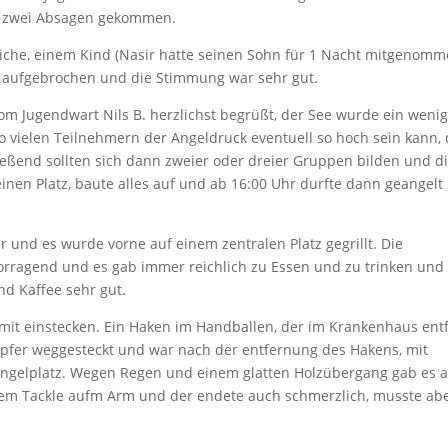
t zwei Absagen gekommen.
dliche, einem Kind (Nasir hatte seinen Sohn für 1 Nacht mitgenomm
 aufgebrochen und die Stimmung war sehr gut.
 Jugendwart Nils B. herzlichst begrüßt, der See wurde ein weni
so vielen Teilnehmern der Angeldruck eventuell so hoch sein kann,
ießend sollten sich dann zweier oder dreier Gruppen bilden und d
inen Platz, baute alles auf und ab 16:00 Uhr durfte dann geangelt
nd es wurde vorne auf einem zentralen Platz gegrillt. Die
ragend und es gab immer reichlich zu Essen und zu trinken und
nd Kaffee sehr gut.
 mit einstecken. Ein Haken im Handballen, der im Krankenhaus ent
apfer weggesteckt und war nach der entfernung des Hakens, mit
 Angelplatz. Wegen Regen und einem glatten Holzübergang gab es 
em Tackle aufm Arm und der endete auch schmerzlich, musste ab