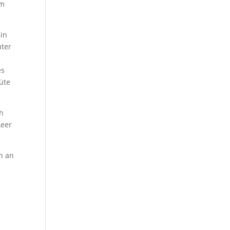
am
in
uter
n
es
Tüte
ch
Leer
h an