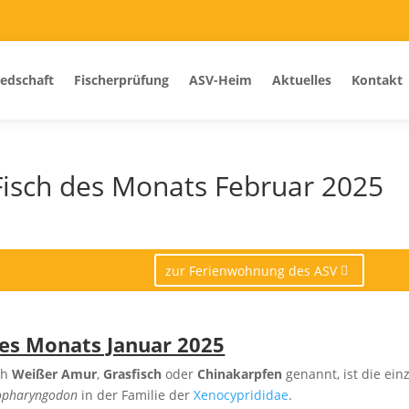
iedschaft
Fischerprüfung
ASV-Heim
Aktuelles
Kontakt
sch des Monats Februar 2025
zur Ferienwohnung des ASV
es Monats Januar 2025
ch
Weißer Amur
,
Grasfisch
oder
Chinakarpfen
genannt, ist die ein
opharyngodon
in der Familie der
Xenocyprididae
.