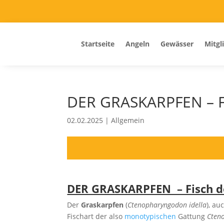
Startseite
Angeln
Gewässer
Mitgl
DER GRASKARPFEN – Fi
02.02.2025
|
Allgemein
DER GRASKARPFEN – Fisch d
Der
Graskarpfen
(
Ctenopharyngodon idella
), au
Fischart der also
monotypischen
Gattung
Cten