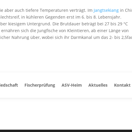
ie aber auch tiefere Temperaturen verträgt. Im
Jangtsekiang
in Ch
hlechtsreif, in kühleren Gegenden erst im 6. bis 8. Lebensjahr.
ber kiesigem Untergrund. Die Brutdauer beträgt bei 27 bis 29 °C
rnähren sich die Jungfische von Kleintieren, ab einer Länge von
licher Nahrung über, wobei sich ihr Darmkanal um das 2- bis 2,5fa
iedschaft
Fischerprüfung
ASV-Heim
Aktuelles
Kontakt