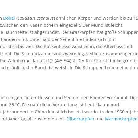
em
Döbel
(
Leuciscus cephalus
) ähnlichen Körper und werden bis zu 1
 zwischen den Nasenlöchern eingedellt. Der Mund ist leicht
Die Bauchseite ist abgerundet. Der Graskarpfen hat große Schuppen
rhanden sind. Unterhalb der Seitenlinie finden sich fünf
 drei bis vier. Die Rückenflosse weist zehn, die Afterflosse elf
rt sind. Die Schlundzähne sind zweireihig, seitlich zusammengedrüc
ie Zahnformel lautet (1)2.(4)5-5(4).2. Der Rücken ist dunkelgrün bi
und grünlich, der Bauch ist weißlich. Die Schuppen haben eine dun
e in ruhigen, tiefen Flüssen und Seen in den Ebenen vorkommt. Die
und 26 °C. Die natürliche Verbreitung ist heute kaum noch
0. Jahrhundert in China künstlich besetzt wurde. In den 1960er Jah
 und Amerika, oft zusammen mit
Silberkarpfen
und
Marmorkarpfen