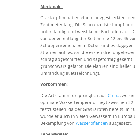
Merkmale:
Graskarpfen haben einen langgestreckten, d
Zentimeter lang. Die Schnauze ist stumpf und
unterständig und weist keine Bartfäden auf. 
von denen entlang der Seitenlinie 42 bis 45 vo
Schuppenreihen, beim Döbel sind es dagegen nur
Strahlen auf, wovon die ersten drei ungefiede
schräg abgeschliffen und sägeförmig gekerbt. D
grünschwarz gefärbt. Die Flanken sind heller 
Umrandung (Netzzeichnung).
Vorkommen:
Die Art stammt ursprünglich aus
China
, wo si
optimale Wassertemperatur liegt zwischen 22 
festzustellen, da der Graskarpfen bereits im 1
wurde er auch in vielen Gewässern in Europa
Bekämpfung von
Wasserpflanzen
ausgesetzt.
Lebensweise: