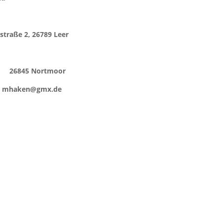
estraße 2, 26789 Leer
1 26845 Nortmoor
mhaken@gmx.de
en