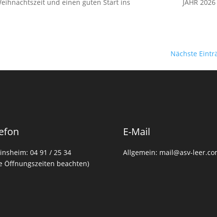
(Vor) Weihnachtszeit und einen guten Start ins JAHR 2026
Nächste Eintr
efon
E-Mail
insheim: 04 91 / 25 34
Allgemein: mail@asv-leer.c
te Öffnungszeiten beachten)