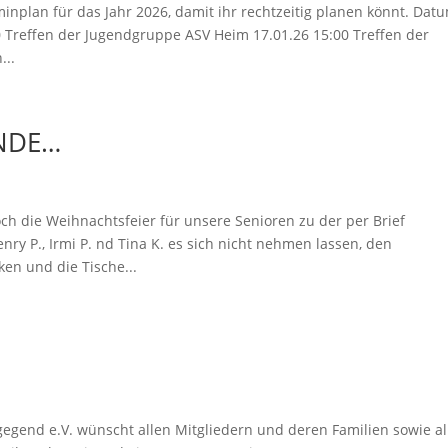
minplan für das Jahr 2026, damit ihr rechtzeitig planen könnt. Dat
0 Treffen der Jugendgruppe ASV Heim 17.01.26 15:00 Treffen der
...
NDE…
ch die Weihnachtsfeier für unsere Senioren zu der per Brief
ry P., Irmi P. nd Tina K. es sich nicht nehmen lassen, den
n und die Tische...
egend e.V. wünscht allen Mitgliedern und deren Familien sowie al