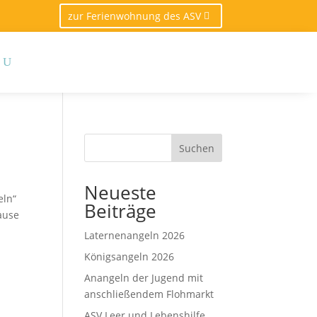
zur Ferienwohnung des ASV
Suchen
Neueste
eln“
Beiträge
ause
Laternenangeln 2026
Königsangeln 2026
Anangeln der Jugend mit
anschließendem Flohmarkt
ASV Leer und Lebenshilfe