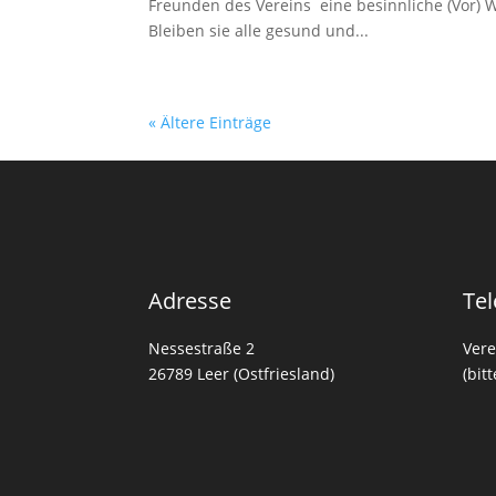
Freunden des Vereins eine besinnliche 
Bleiben sie alle gesund und...
« Ältere Einträge
Adresse
Tel
Nessestraße 2
Vere
26789 Leer (Ostfriesland)
(bit